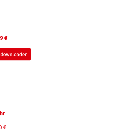
99 €
hr
0 €