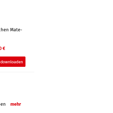
ichen Mate­
0 €
eben
mehr