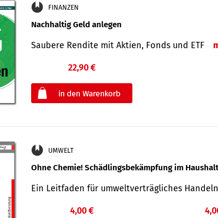
FINANZEN
Nachhaltig Geld anlegen
Saubere Rendite mit Aktien, Fonds und ETF
22,90 €
€
oder
UMWELT
Ohne Chemie! Schädlingsbekämpfung im Haushal
Ein Leitfaden für um­welt­ver­träg­liches Han­de
4,00 €
4,0