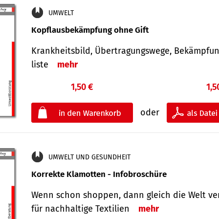
UMWELT
Kopflausbekämpfung ohne Gift
Krankheits­bild, Übertra­gungs­wege, Bekämpfu
liste
mehr
1,50 €
1,5
oder
UMWELT UND GESUNDHEIT
Korrekte Klamotten - Infobroschüre
Wenn schon shoppen, dann gleich die Welt ve
für nachhaltige Textilien
mehr