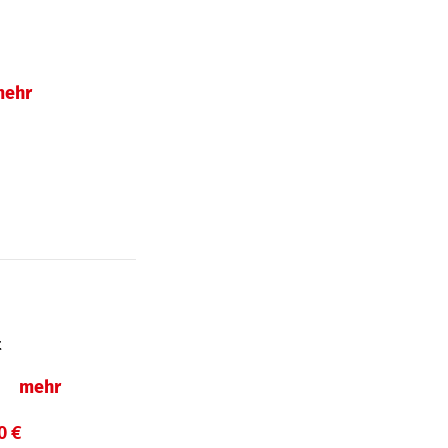
mehr
t
ln
mehr
0 €