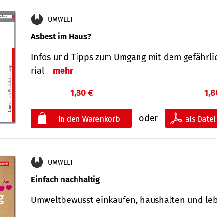
UMWELT
Asbest im Haus?
Infos und Tipps zum Um­gang mit dem ge­fähr­l
rial
mehr
1,80 €
1,8
oder
UMWELT
Einfach nachhaltig
Umweltbewusst einkaufen, haushalten und l