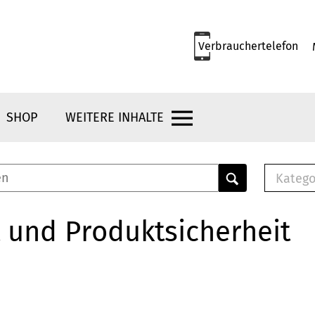
Verbrauchertelefon
SHOP
WEITERE INHALTE
Katego
E-B
Mus
 und Produktsicherheit
E-B
Che
Bro
Bu