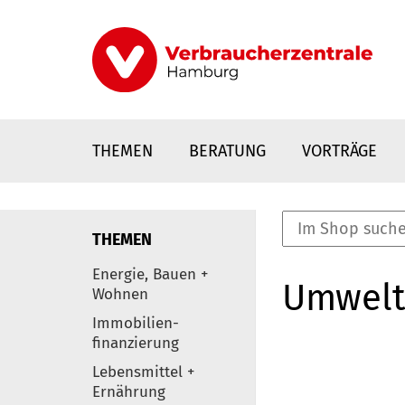
Direkt
zum
Inhalt
THEMEN
BERATUNG
VORTRÄGE
THEMEN
nstaltungen
Energie, Bauen +
Umwelt
0
Wohnen
Elemente
Immobilien-
finanzierung
Lebensmittel +
Ernährung