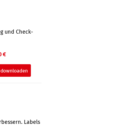
ng und Check­
0 €
rbessern. Labels