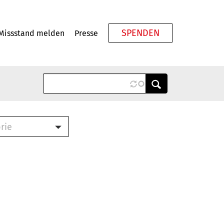
SPENDEN
Missstand melden
Presse
Meta
rie
ook (PDF)
terbrief (RTF)
roschüre (PDF)
cklisten (PDF)
schüre
ch