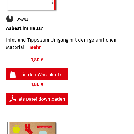
UMWELT
Asbest im Haus?
Infos und Tipps zum Um­gang mit dem ge­fähr­lichen
Mate­rial
mehr
1,80 €
1,80 €