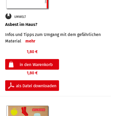
UMWELT
Asbest im Haus?
Infos und Tipps zum Um­gang mit dem ge­fähr­lichen
Mate­rial
mehr
1,80 €
1,80 €