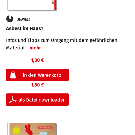
UMWELT
Asbest im Haus?
Infos und Tipps zum Um­gang mit dem ge­fähr­lichen
Mate­rial
mehr
1,80 €
1,80 €