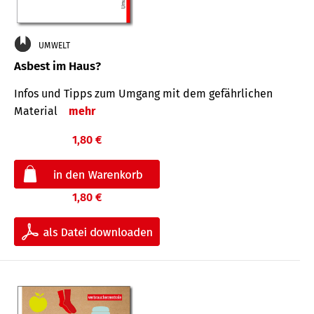
UMWELT
Asbest im Haus?
Infos und Tipps zum Um­gang mit dem ge­fähr­lichen
Mate­rial
mehr
1,80 €
1,80 €