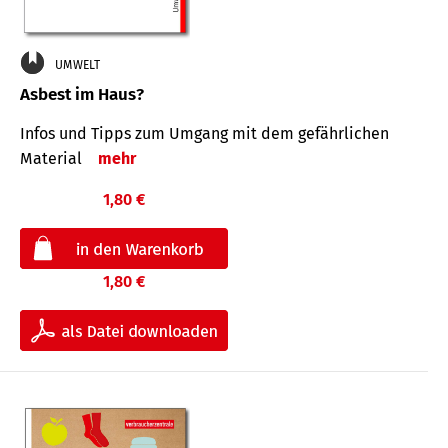
UMWELT
Asbest im Haus?
Infos und Tipps zum Um­gang mit dem ge­fähr­lichen
Mate­rial
mehr
1,80 €
1,80 €