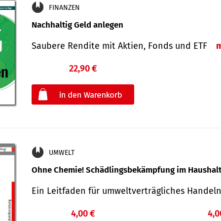
FINANZEN
Nachhaltig Geld anlegen
Saubere Rendite mit Aktien, Fonds und ETF
22,90 €
€
oder
UMWELT
Ohne Chemie! Schädlingsbekämpfung im Haushal
Ein Leitfaden für um­welt­ver­träg­liches Han­de
4,00 €
4,0