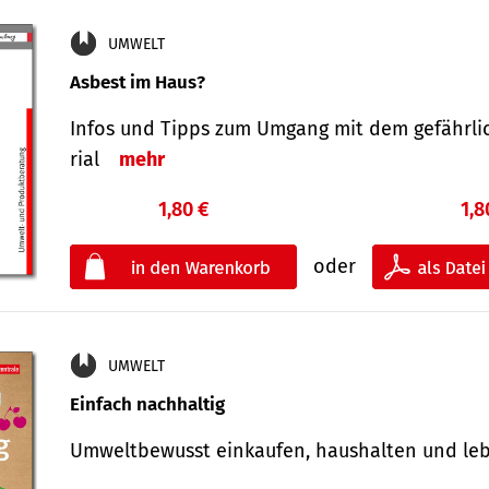
UMWELT
Asbest im Haus?
Infos und Tipps zum Um­gang mit dem ge­fähr­l
rial
mehr
1,80 €
1,8
oder
UMWELT
Einfach nachhaltig
Umweltbewusst einkaufen, haushalten und l