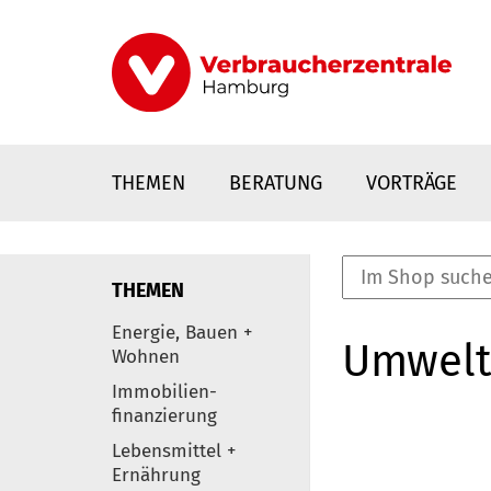
Direkt
zum
Inhalt
THEMEN
BERATUNG
VORTRÄGE
THEMEN
nstaltungen
Energie, Bauen +
Umwelt
0
Wohnen
Elemente
Immobilien-
finanzierung
Lebensmittel +
Ernährung