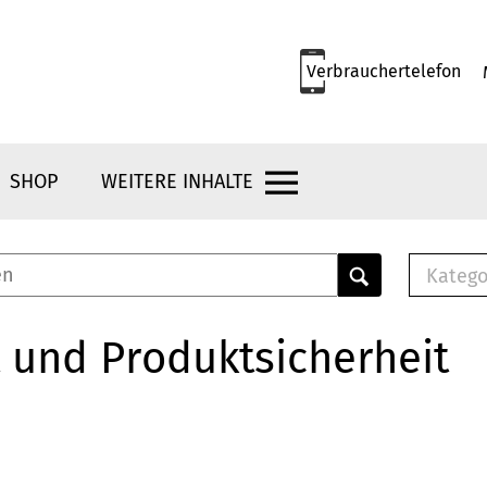
Verbrauchertelefon
SHOP
WEITERE INHALTE
Katego
E-B
Mus
 und Produktsicherheit
E-B
Che
Bro
Bu