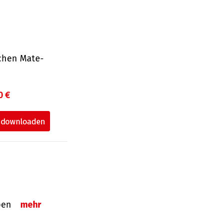
ichen Mate­
0 €
eben
mehr