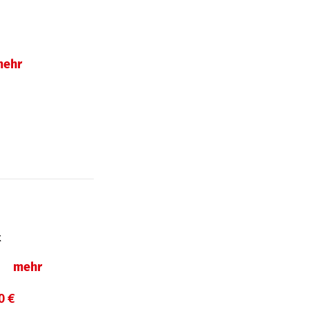
mehr
t
ln
mehr
0 €