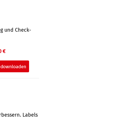
ng und Check­
0 €
rbessern. Labels