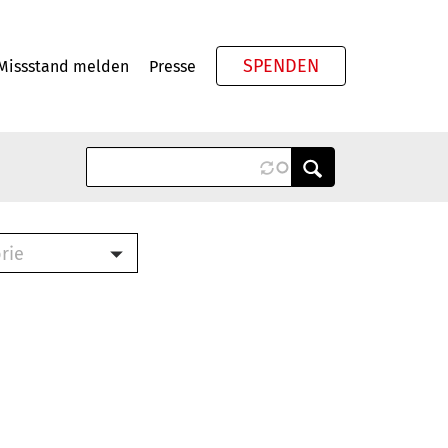
SPENDEN
Missstand melden
Presse
Meta
rie
ook (PDF)
terbrief (RTF)
roschüre (PDF)
cklisten (PDF)
schüre
ch