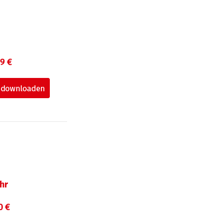
99 €
hr
0 €