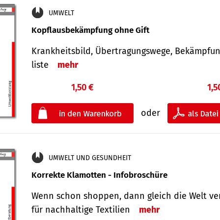
UMWELT
Kopflausbekämpfung ohne Gift
Krankheits­bild, Übertra­gungs­wege, Bekämpfu
liste
mehr
1,50 €
1,5
oder
UMWELT UND GESUNDHEIT
Korrekte Klamotten - Infobroschüre
Wenn schon shoppen, dann gleich die Welt ve
für nachhaltige Textilien
mehr