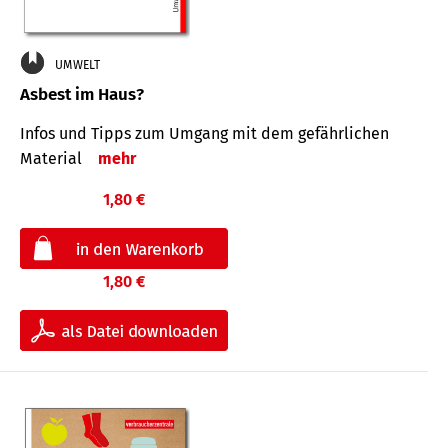
UMWELT
Asbest im Haus?
Infos und Tipps zum Um­gang mit dem ge­fähr­lichen
Mate­rial
mehr
1,80 €
1,80 €