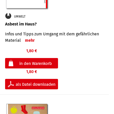
UMWELT
Asbest im Haus?
Infos und Tipps zum Um­gang mit dem ge­fähr­lichen
Mate­rial
mehr
1,80 €
1,80 €