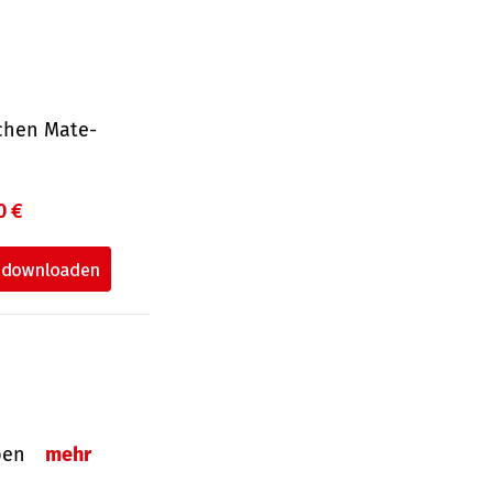
ichen Mate­
0 €
eben
mehr