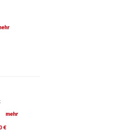
mehr
t
ln
mehr
0 €