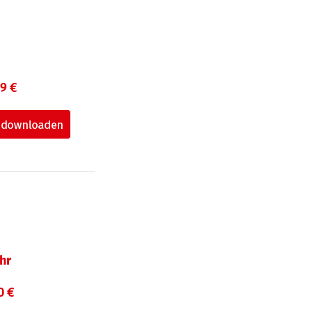
99 €
hr
0 €