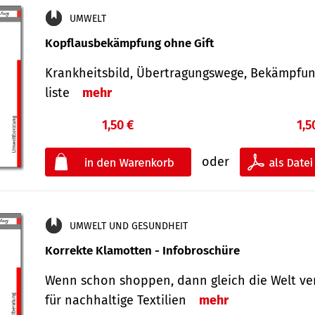
UMWELT
Kopflausbekämpfung ohne Gift
Krankheits­bild, Übertra­gungs­wege, Bekämpfu
liste
mehr
1,50 €
1,5
oder
UMWELT UND GESUNDHEIT
Korrekte Klamotten - Infobroschüre
Wenn schon shoppen, dann gleich die Welt ve
für nachhaltige Textilien
mehr