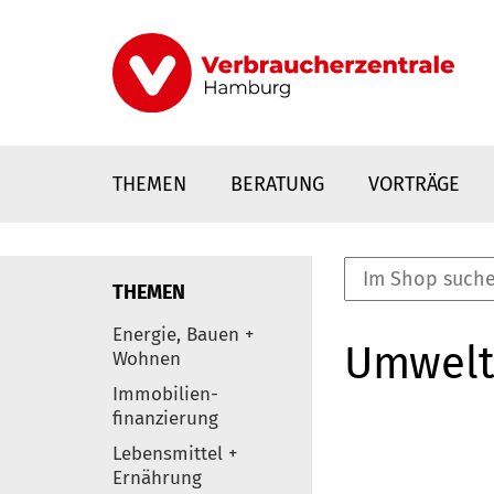
Direkt
zum
Inhalt
THEMEN
BERATUNG
VORTRÄGE
THEMEN
nstaltungen
Energie, Bauen +
Umwelt
0
Wohnen
Elemente
Immobilien-
finanzierung
Lebensmittel +
Ernährung