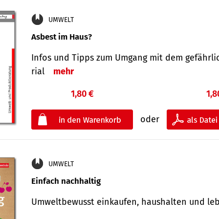
UMWELT
Asbest im Haus?
Infos und Tipps zum Um­gang mit dem ge­fähr­l
rial
mehr
1,80 €
1,8
oder
UMWELT
Einfach nachhaltig
Umweltbewusst einkaufen, haushalten und l