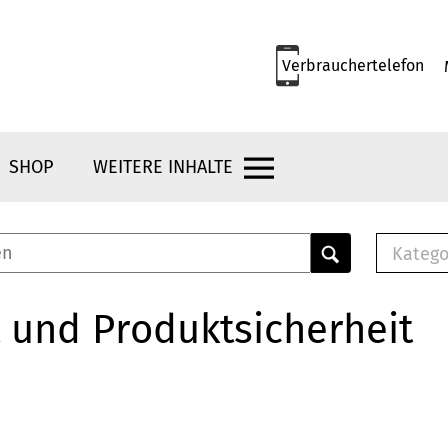
Verbrauchertelefon
SHOP
WEITERE INHALTE
Katego
E-B
Mus
 und Produktsicherheit
E-B
Che
Bro
Bu