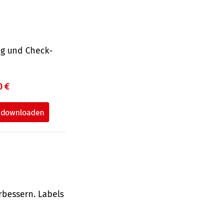
ng und Check­
0 €
rbessern. Labels