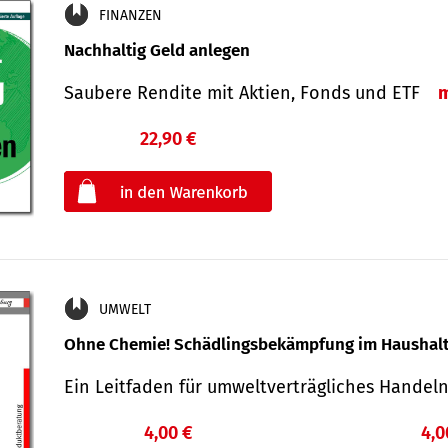
FINANZEN
Nachhaltig Geld anlegen
Saubere Rendite mit Aktien, Fonds und ETF
22,90 €
€
oder
UMWELT
Ohne Chemie! Schädlingsbekämpfung im Haushal
Ein Leitfaden für um­welt­ver­träg­liches Han­de
4,00 €
4,0