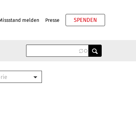
SPENDEN
Missstand melden
Presse
Meta
rie
ook (PDF)
terbrief (RTF)
roschüre (PDF)
cklisten (PDF)
schüre
ch