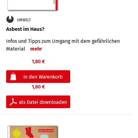
UMWELT
Asbest im Haus?
Infos und Tipps zum Um­gang mit dem ge­fähr­lichen
Mate­rial
mehr
1,80 €
1,80 €