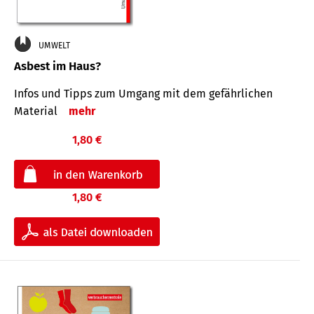
UMWELT
Asbest im Haus?
Infos und Tipps zum Um­gang mit dem ge­fähr­lichen
Mate­rial
mehr
1,80 €
1,80 €