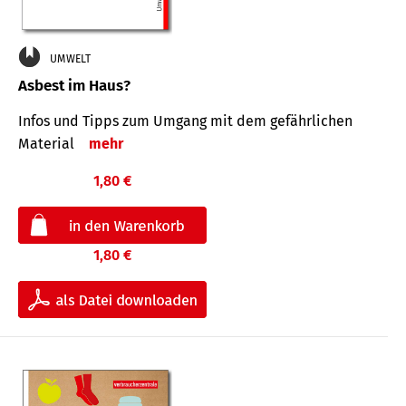
UMWELT
Asbest im Haus?
Infos und Tipps zum Um­gang mit dem ge­fähr­lichen
Mate­rial
mehr
1,80 €
1,80 €