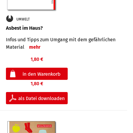
UMWELT
Asbest im Haus?
Infos und Tipps zum Um­gang mit dem ge­fähr­lichen
Mate­rial
mehr
1,80 €
1,80 €