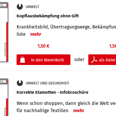
UMWELT
Kopflausbekämpfung ohne Gift
Krankheits­bild, Übertra­gungs­wege, Bekämpfu
liste
mehr
1,50 €
1,5
oder
UMWELT UND GESUNDHEIT
Korrekte Klamotten - Infobroschüre
Wenn schon shoppen, dann gleich die Welt ve
für nachhaltige Textilien
mehr