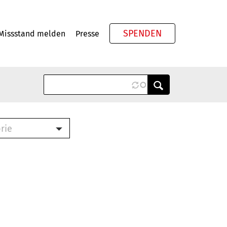
SPENDEN
Missstand melden
Presse
Meta
rie
ook (PDF)
terbrief (RTF)
roschüre (PDF)
cklisten (PDF)
schüre
ch