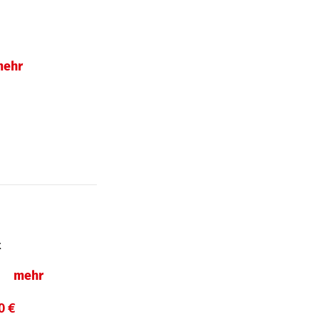
mehr
t
ln
mehr
0 €