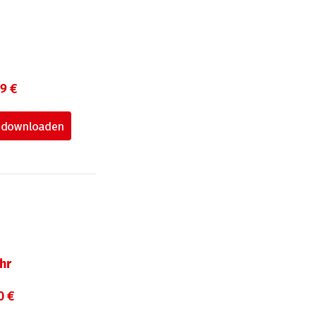
99 €
hr
0 €