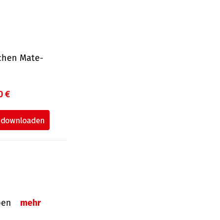
ichen Mate­
0 €
eben
mehr