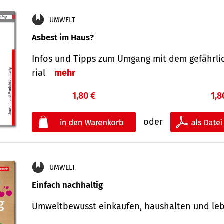
UMWELT
Asbest im Haus?
Infos und Tipps zum Um­gang mit dem ge­fähr­l
rial
mehr
1,80 €
1,8
oder
UMWELT
Einfach nachhaltig
Umweltbewusst einkaufen, haushalten und l