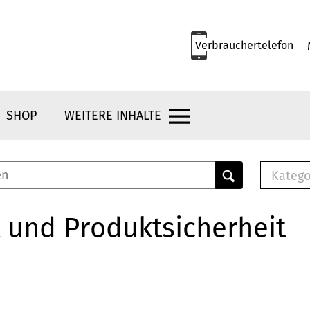
Verbrauchertelefon
SHOP
WEITERE INHALTE
Katego
E-B
Mus
 und Produktsicherheit
E-B
Che
Bro
Bu