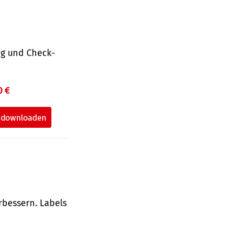
ng und Check­
0 €
rbessern. Labels