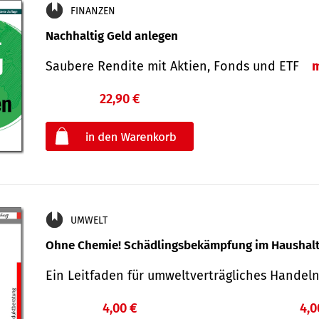
FINANZEN
Nachhaltig Geld anlegen
Saubere Rendite mit Aktien, Fonds und ETF
22,90 €
€
oder
UMWELT
Ohne Chemie! Schädlingsbekämpfung im Haushal
Ein Leitfaden für um­welt­ver­träg­liches Han­de
4,00 €
4,0