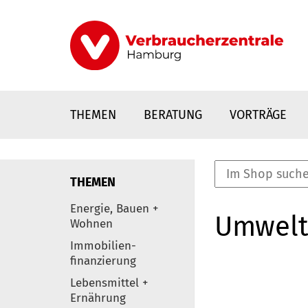
Direkt
zum
Inhalt
THEMEN
BERATUNG
VORTRÄGE
THEMEN
nstaltungen
Energie, Bauen +
Umwelt
0
Wohnen
Elemente
Immobilien-
finanzierung
Lebensmittel +
Ernährung