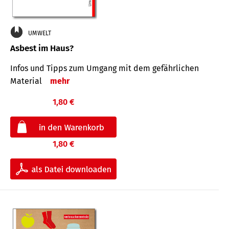
UMWELT
Asbest im Haus?
Infos und Tipps zum Um­gang mit dem ge­fähr­lichen
Mate­rial
mehr
1,80 €
1,80 €