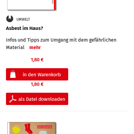
UMWELT
Asbest im Haus?
Infos und Tipps zum Um­gang mit dem ge­fähr­lichen
Mate­rial
mehr
1,80 €
1,80 €