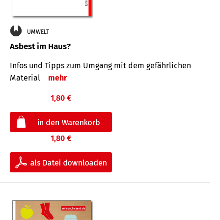
UMWELT
Asbest im Haus?
Infos und Tipps zum Um­gang mit dem ge­fähr­lichen
Mate­rial
mehr
1,80 €
1,80 €