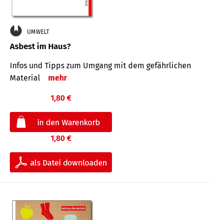
UMWELT
Asbest im Haus?
Infos und Tipps zum Um­gang mit dem ge­fähr­lichen
Mate­rial
mehr
1,80 €
1,80 €