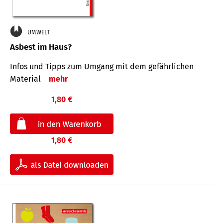
UMWELT
Asbest im Haus?
Infos und Tipps zum Um­gang mit dem ge­fähr­lichen
Mate­rial
mehr
1,80 €
1,80 €