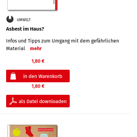
UMWELT
Asbest im Haus?
Infos und Tipps zum Um­gang mit dem ge­fähr­lichen
Mate­rial
mehr
1,80 €
1,80 €