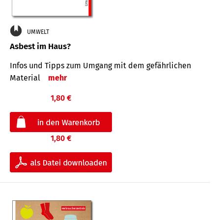
UMWELT
Asbest im Haus?
Infos und Tipps zum Um­gang mit dem ge­fähr­lichen
Mate­rial
mehr
1,80 €
1,80 €