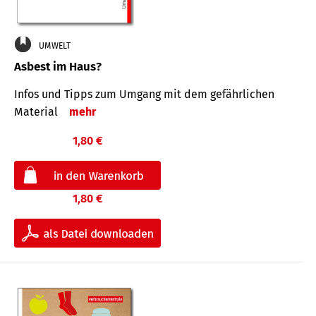
UMWELT
Asbest im Haus?
Infos und Tipps zum Um­gang mit dem ge­fähr­lichen
Mate­rial
mehr
1,80 €
1,80 €