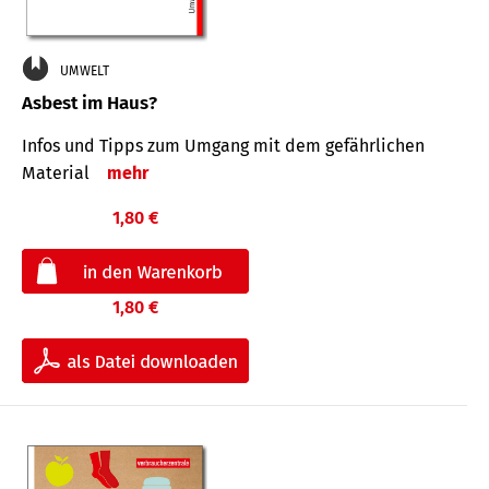
UMWELT
Asbest im Haus?
Infos und Tipps zum Um­gang mit dem ge­fähr­lichen
Mate­rial
mehr
1,80 €
1,80 €