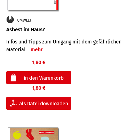
UMWELT
Asbest im Haus?
Infos und Tipps zum Um­gang mit dem ge­fähr­lichen
Mate­rial
mehr
1,80 €
1,80 €