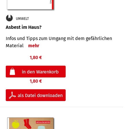
UMWELT
Asbest im Haus?
Infos und Tipps zum Um­gang mit dem ge­fähr­lichen
Mate­rial
mehr
1,80 €
1,80 €