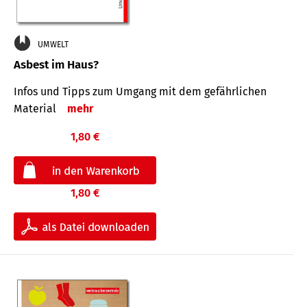
UMWELT
Asbest im Haus?
Infos und Tipps zum Um­gang mit dem ge­fähr­lichen
Mate­rial
mehr
1,80 €
1,80 €