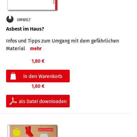
UMWELT
Asbest im Haus?
Infos und Tipps zum Um­gang mit dem ge­fähr­lichen
Mate­rial
mehr
1,80 €
1,80 €