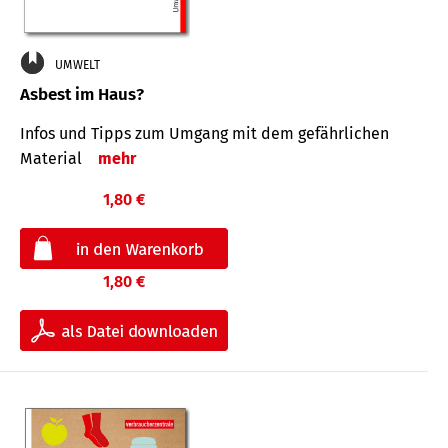
UMWELT
Asbest im Haus?
Infos und Tipps zum Um­gang mit dem ge­fähr­lichen
Mate­rial
mehr
1,80 €
1,80 €