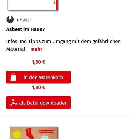
UMWELT
Asbest im Haus?
Infos und Tipps zum Um­gang mit dem ge­fähr­lichen
Mate­rial
mehr
1,80 €
1,80 €