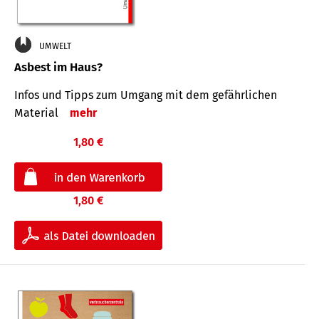
UMWELT
Asbest im Haus?
Infos und Tipps zum Um­gang mit dem ge­fähr­lichen
Mate­rial
mehr
1,80 €
1,80 €