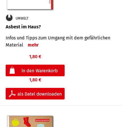
UMWELT
Asbest im Haus?
Infos und Tipps zum Um­gang mit dem ge­fähr­lichen
Mate­rial
mehr
1,80 €
1,80 €