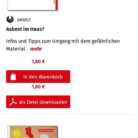
UMWELT
Asbest im Haus?
Infos und Tipps zum Um­gang mit dem ge­fähr­lichen
Mate­rial
mehr
1,80 €
1,80 €