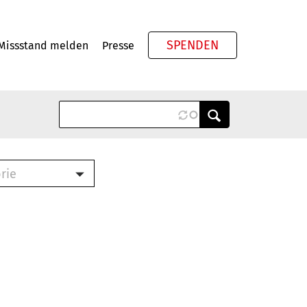
SPENDEN
Missstand melden
Presse
Meta
rie
ook (PDF)
terbrief (RTF)
roschüre (PDF)
cklisten (PDF)
schüre
ch