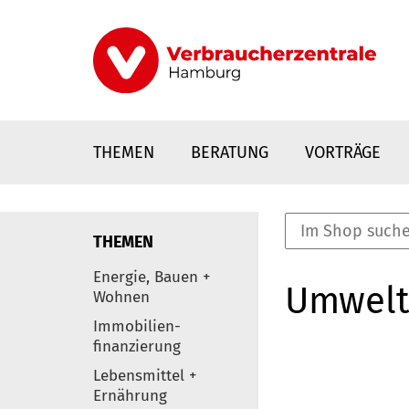
Direkt
zum
Inhalt
THEMEN
BERATUNG
VORTRÄGE
THEMEN
nstaltungen
Energie, Bauen +
Umwelt
0
Wohnen
Elemente
Immobilien-
finanzierung
Lebensmittel +
Ernährung