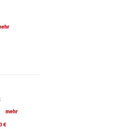
mehr
t
ln
mehr
0 €