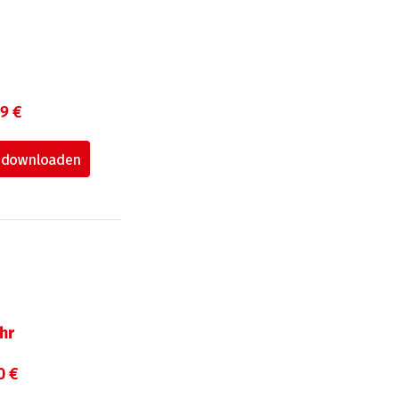
99 €
hr
0 €