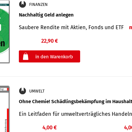
FINANZEN
Nachhaltig Geld anlegen
Saubere Rendite mit Aktien, Fonds und ETF
22,90 €
€
oder
UMWELT
Ohne Chemie! Schädlingsbekämpfung im Haushal
Ein Leitfaden für um­welt­ver­träg­liches Han­de
4,00 €
4,0