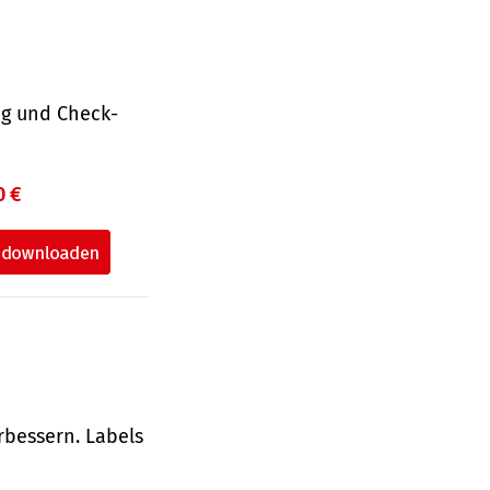
ng und Check­
0 €
rbessern. Labels