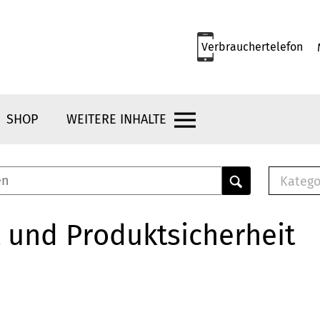
Verbrauchertelefon
SHOP
WEITERE INHALTE
Katego
E-B
Mus
 und Produktsicherheit
E-B
Che
Bro
Bu