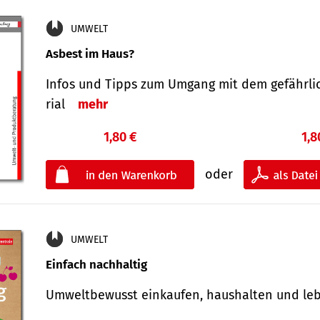
UMWELT
Asbest im Haus?
Infos und Tipps zum Um­gang mit dem ge­fähr­l
rial
mehr
1,80 €
1,8
oder
UMWELT
Einfach nachhaltig
Umweltbewusst einkaufen, haushalten und l