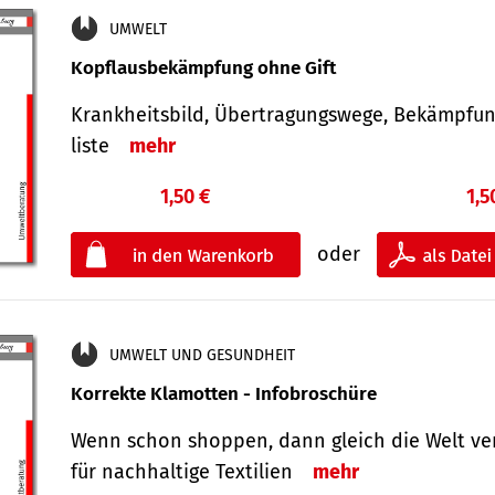
UMWELT
Kopflausbekämpfung ohne Gift
Krankheits­bild, Übertra­gungs­wege, Bekämpfu
liste
mehr
1,50 €
1,5
oder
UMWELT UND GESUNDHEIT
Korrekte Klamotten - Infobroschüre
Wenn schon shoppen, dann gleich die Welt ve
für nachhaltige Textilien
mehr