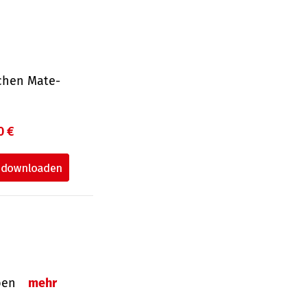
ichen Mate­
0 €
eben
mehr