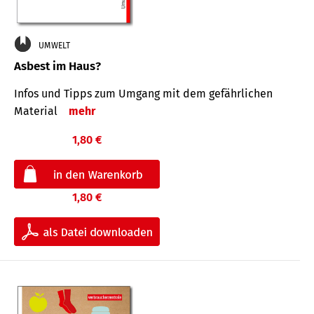
UMWELT
Asbest im Haus?
Infos und Tipps zum Um­gang mit dem ge­fähr­lichen
Mate­rial
mehr
1,80 €
1,80 €