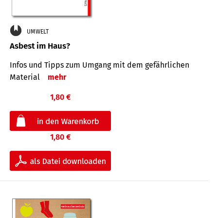
UMWELT
Asbest im Haus?
Infos und Tipps zum Um­gang mit dem ge­fähr­lichen
Mate­rial
mehr
1,80 €
1,80 €