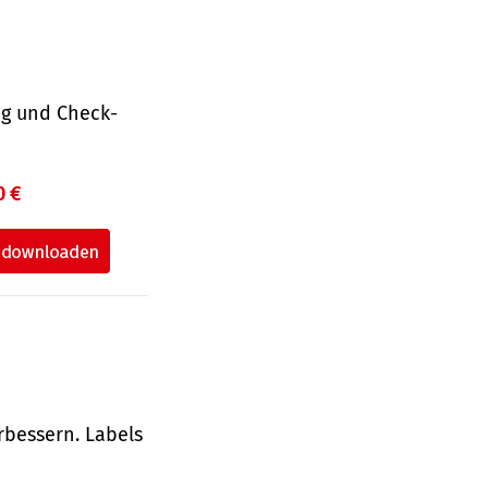
ng und Check­
0 €
rbessern. Labels