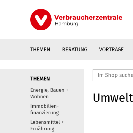
Direkt
zum
Inhalt
THEMEN
BERATUNG
VORTRÄGE
THEMEN
nstaltungen
Energie, Bauen +
Umwelt
0
Wohnen
Elemente
Immobilien-
finanzierung
Lebensmittel +
Ernährung