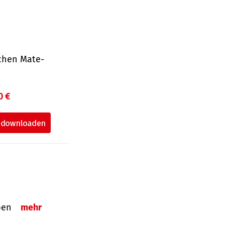
ichen Mate­
0 €
eben
mehr