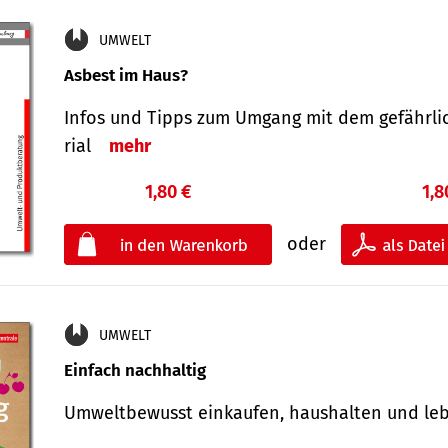
UMWELT
Asbest im Haus?
Infos und Tipps zum Um­gang mit dem ge­fähr­l
rial
mehr
1,80 €
1,8
oder
UMWELT
Einfach nachhaltig
Umweltbewusst einkaufen, haushalten und l