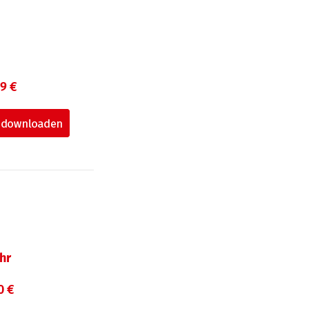
99 €
hr
0 €