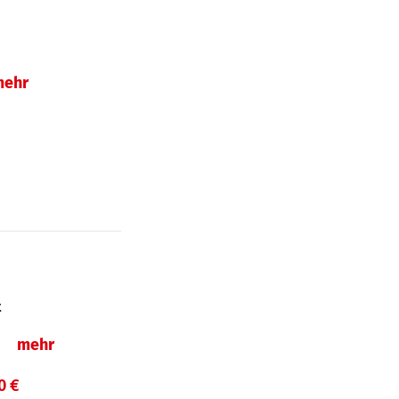
mehr
t
ln
mehr
0 €