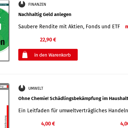
FINANZEN
Nachhaltig Geld anlegen
Saubere Rendite mit Aktien, Fonds und ETF
22,90 €
€
oder
UMWELT
Ohne Chemie! Schädlingsbekämpfung im Haushal
Ein Leitfaden für um­welt­ver­träg­liches Han­de
4,00 €
4,0