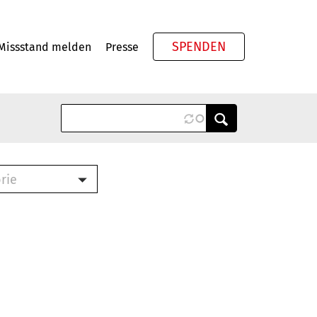
SPENDEN
Missstand melden
Presse
Meta
rie
ook (PDF)
terbrief (RTF)
roschüre (PDF)
cklisten (PDF)
schüre
ch