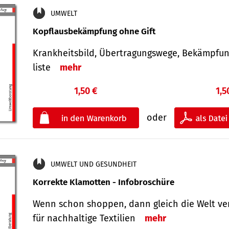
UMWELT
Kopflausbekämpfung ohne Gift
Krankheits­bild, Übertra­gungs­wege, Bekämpfu
liste
mehr
1,50 €
1,5
oder
UMWELT UND GESUNDHEIT
Korrekte Klamotten - Infobroschüre
Wenn schon shoppen, dann gleich die Welt ve
für nachhaltige Textilien
mehr