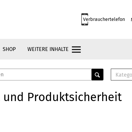
Verbrauchertelefon
SHOP
WEITERE INHALTE
Katego
E-B
Mus
 und Produktsicherheit
E-B
Che
Bro
Bu