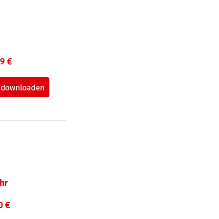
99 €
hr
0 €