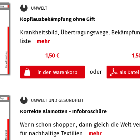
UMWELT
Kopflausbekämpfung ohne Gift
Krankheits­bild, Übertra­gungs­wege, Bekämpfu
liste
mehr
1,50 €
1,5
oder
UMWELT UND GESUNDHEIT
Korrekte Klamotten - Infobroschüre
Wenn schon shoppen, dann gleich die Welt ve
für nachhaltige Textilien
mehr