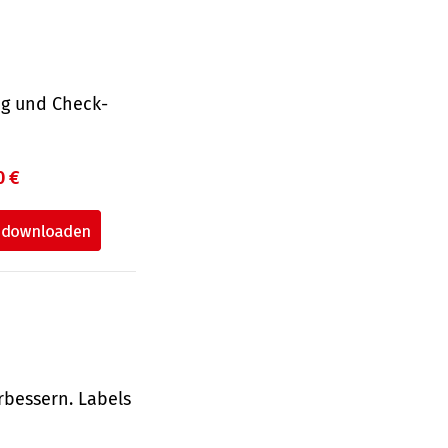
ng und Check­
0 €
rbessern. Labels