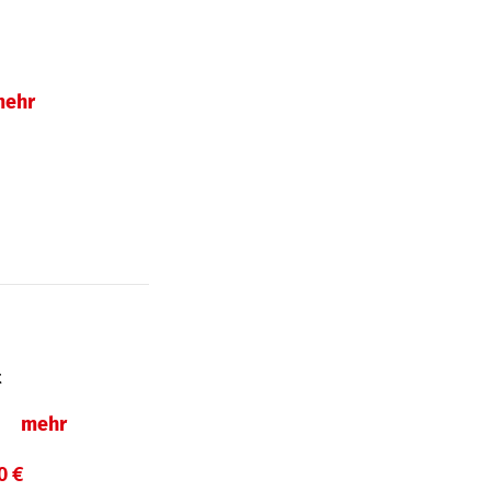
mehr
t
ln
mehr
0 €