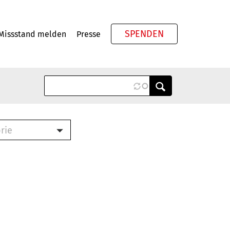
SPENDEN
Missstand melden
Presse
Meta
rie
ook (PDF)
terbrief (RTF)
roschüre (PDF)
cklisten (PDF)
schüre
ch