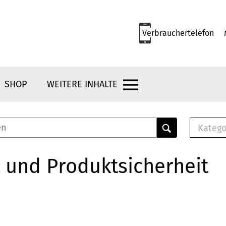
Verbrauchertelefon
SHOP
WEITERE INHALTE
Katego
E-B
Mus
 und Produktsicherheit
E-B
Che
Bro
Bu