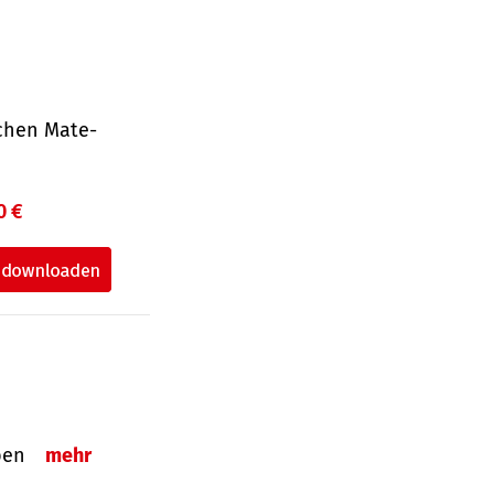
ichen Mate­
0 €
eben
mehr