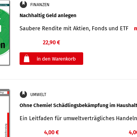
FINANZEN
Nachhaltig Geld anlegen
Saubere Rendite mit Aktien, Fonds und ETF
22,90 €
€
oder
UMWELT
Ohne Chemie! Schädlingsbekämpfung im Haushal
Ein Leitfaden für um­welt­ver­träg­liches Han­de
4,00 €
4,0