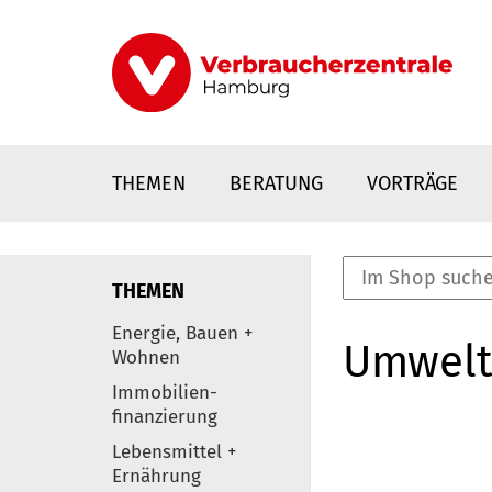
Direkt
zum
Inhalt
THEMEN
BERATUNG
VORTRÄGE
THEMEN
nstaltungen
Energie, Bauen +
Umwelt
0
Wohnen
Elemente
Immobilien-
finanzierung
Lebensmittel +
Ernährung