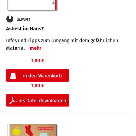
UMWELT
Asbest im Haus?
Infos und Tipps zum Um­gang mit dem ge­fähr­lichen
Mate­rial
mehr
1,80 €
1,80 €