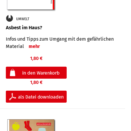
UMWELT
Asbest im Haus?
Infos und Tipps zum Um­gang mit dem ge­fähr­lichen
Mate­rial
mehr
1,80 €
1,80 €