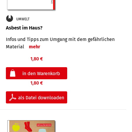
UMWELT
Asbest im Haus?
Infos und Tipps zum Um­gang mit dem ge­fähr­lichen
Mate­rial
mehr
1,80 €
1,80 €