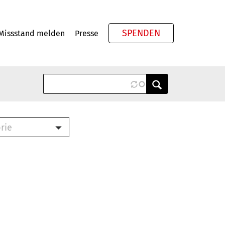
SPENDEN
Missstand melden
Presse
Meta
rie
ook (PDF)
terbrief (RTF)
roschüre (PDF)
cklisten (PDF)
schüre
ch