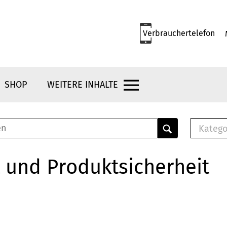
Verbrauchertelefon
SHOP
WEITERE INHALTE
Katego
E-B
Mus
 und Produktsicherheit
E-B
Che
Bro
Bu