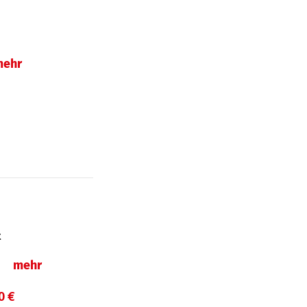
mehr
t
ln
mehr
0 €