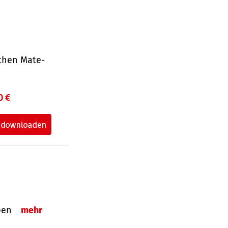
ichen Mate­
0 €
eben
mehr