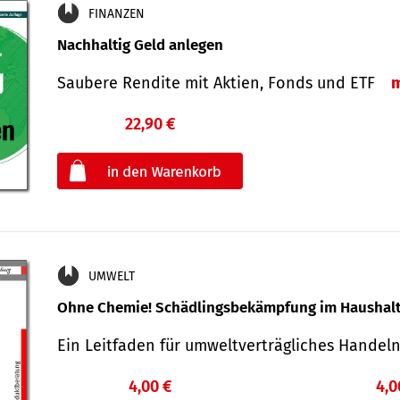
FINANZEN
Nachhaltig Geld anlegen
Saubere Rendite mit Aktien, Fonds und ETF
22,90 €
€
oder
UMWELT
Ohne Chemie! Schädlingsbekämpfung im Haushal
Ein Leitfaden für um­welt­ver­träg­liches Han­de
4,00 €
4,0