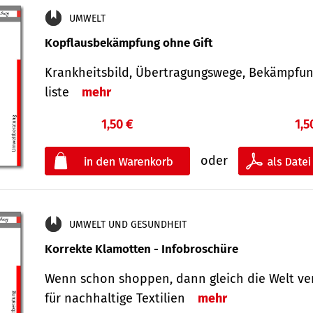
UMWELT
Kopflausbekämpfung ohne Gift
Krankheits­bild, Übertra­gungs­wege, Bekämpfu
liste
mehr
1,50 €
1,5
oder
UMWELT UND GESUNDHEIT
Korrekte Klamotten - Infobroschüre
Wenn schon shoppen, dann gleich die Welt ve
für nachhaltige Textilien
mehr