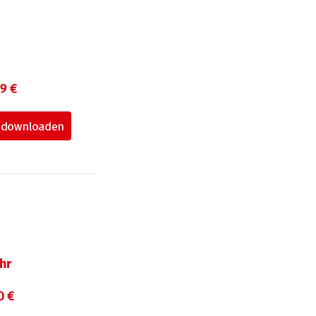
99 €
hr
0 €