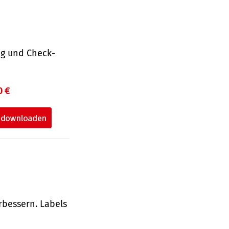
ng und Check­
0 €
rbessern. Labels