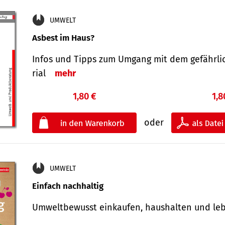
UMWELT
Asbest im Haus?
Infos und Tipps zum Um­gang mit dem ge­fähr­l
rial
mehr
1,80 €
1,8
oder
UMWELT
Einfach nachhaltig
Umweltbewusst einkaufen, haushalten und l