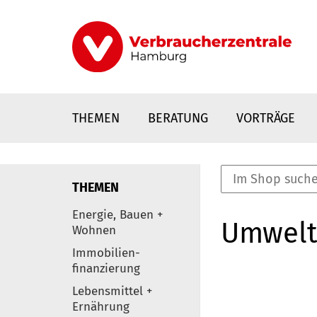
Direkt
zum
Inhalt
THEMEN
BERATUNG
VORTRÄGE
THEMEN
nstaltungen
Energie, Bauen +
Umwelt
0
Wohnen
Elemente
Immobilien-
finanzierung
Lebensmittel +
Ernährung