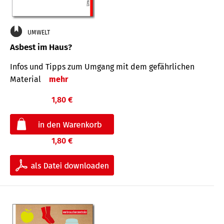
UMWELT
Asbest im Haus?
Infos und Tipps zum Um­gang mit dem ge­fähr­lichen
Mate­rial
mehr
1,80 €
1,80 €