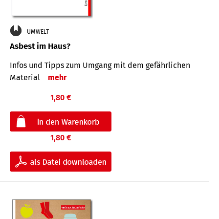
UMWELT
Asbest im Haus?
Infos und Tipps zum Um­gang mit dem ge­fähr­lichen
Mate­rial
mehr
1,80 €
1,80 €