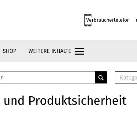
Verbrauchertelefon
SHOP
WEITERE INHALTE
Katego
E-B
Mus
 und Produktsicherheit
E-B
Che
Bro
Bu