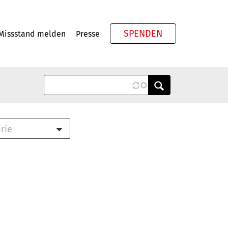
SPENDEN
Missstand melden
Presse
Meta
rie
ook (PDF)
terbrief (RTF)
roschüre (PDF)
cklisten (PDF)
schüre
ch