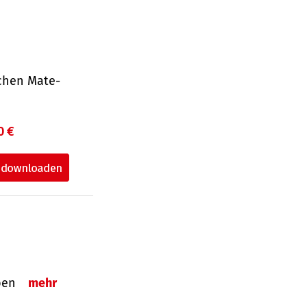
ichen Mate­
0 €
eben
mehr