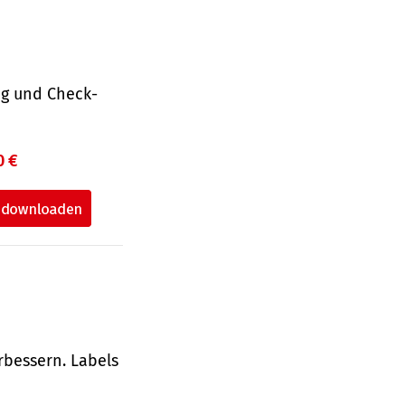
ng und Check­
0 €
rbessern. Labels