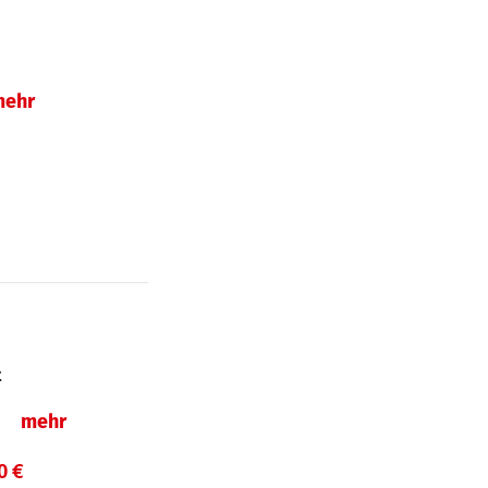
mehr
t
ln
mehr
0 €