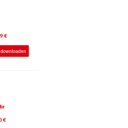
99 €
hr
0 €