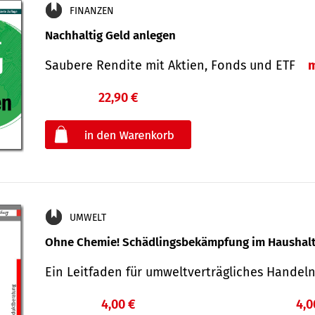
FINANZEN
Nachhaltig Geld anlegen
Saubere Rendite mit Aktien, Fonds und ETF
22,90 €
€
oder
UMWELT
Ohne Chemie! Schädlingsbekämpfung im Haushal
Ein Leitfaden für um­welt­ver­träg­liches Han­de
4,00 €
4,0