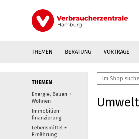
Direkt
zum
Inhalt
THEMEN
BERATUNG
VORTRÄGE
THEMEN
nstaltungen
Energie, Bauen +
Umwelt
0
Wohnen
Elemente
Immobilien-
finanzierung
Lebensmittel +
Ernährung