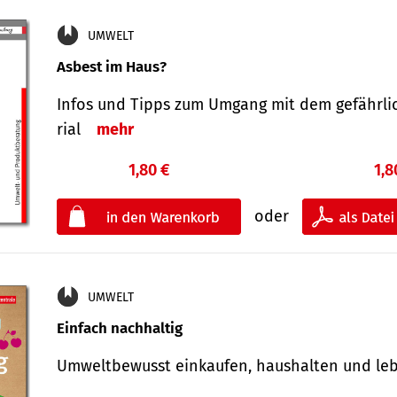
UMWELT
Asbest im Haus?
Infos und Tipps zum Um­gang mit dem ge­fähr­l
rial
mehr
1,80 €
1,8
oder
UMWELT
Einfach nachhaltig
Umweltbewusst einkaufen, haushalten und l