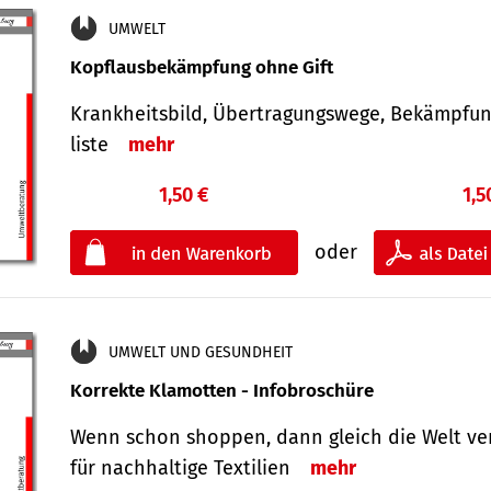
UMWELT
Kopflausbekämpfung ohne Gift
Krankheits­bild, Übertra­gungs­wege, Bekämpfu
liste
mehr
1,50 €
1,5
oder
UMWELT UND GESUNDHEIT
Korrekte Klamotten - Infobroschüre
Wenn schon shoppen, dann gleich die Welt ve
für nachhaltige Textilien
mehr