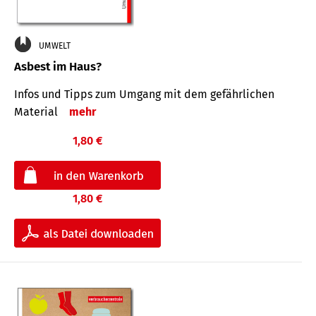
UMWELT
Asbest im Haus?
Infos und Tipps zum Um­gang mit dem ge­fähr­lichen
Mate­rial
mehr
1,80 €
1,80 €