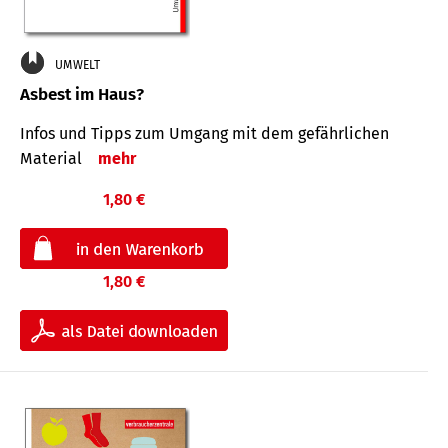
UMWELT
Asbest im Haus?
Infos und Tipps zum Um­gang mit dem ge­fähr­lichen
Mate­rial
mehr
1,80 €
1,80 €