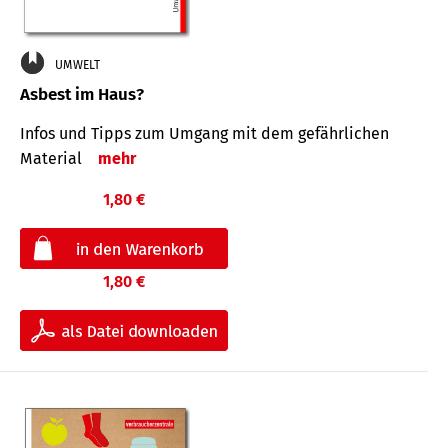
UMWELT
Asbest im Haus?
Infos und Tipps zum Um­gang mit dem ge­fähr­lichen
Mate­rial
mehr
1,80 €
1,80 €