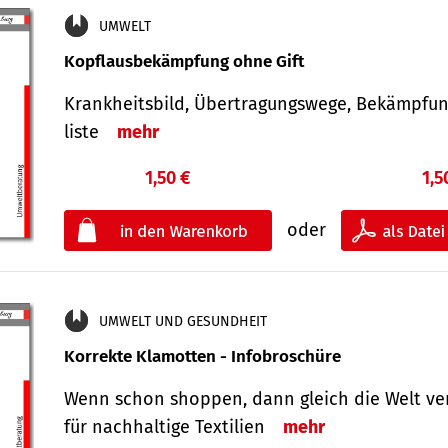
UMWELT
Kopflausbekämpfung ohne Gift
Krankheits­bild, Übertra­gungs­wege, Bekämpfu
liste
mehr
1,50 €
1,5
oder
UMWELT UND GESUNDHEIT
Korrekte Klamotten - Infobroschüre
Wenn schon shoppen, dann gleich die Welt ve
für nachhaltige Textilien
mehr