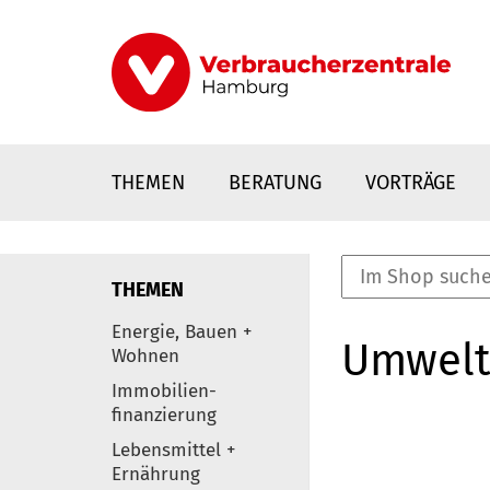
Direkt
zum
Inhalt
THEMEN
BERATUNG
VORTRÄGE
THEMEN
nstaltungen
Energie, Bauen +
Umwelt
0
Wohnen
Elemente
Immobilien-
finanzierung
Lebensmittel +
Ernährung