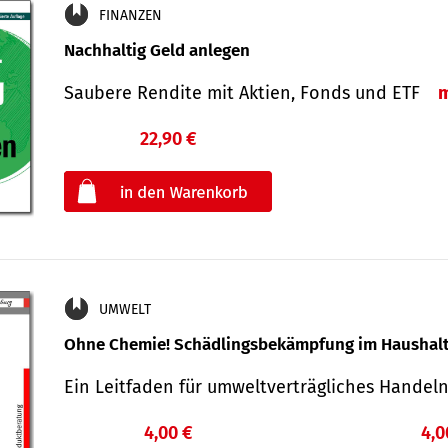
FINANZEN
Nachhaltig Geld anlegen
Saubere Rendite mit Aktien, Fonds und ETF
22,90 €
€
oder
UMWELT
Ohne Chemie! Schädlingsbekämpfung im Haushal
Ein Leitfaden für um­welt­ver­träg­liches Han­de
4,00 €
4,0