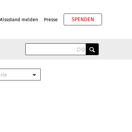
SPENDEN
Missstand melden
Presse
Meta
rie
ook (PDF)
terbrief (RTF)
roschüre (PDF)
cklisten (PDF)
schüre
ch