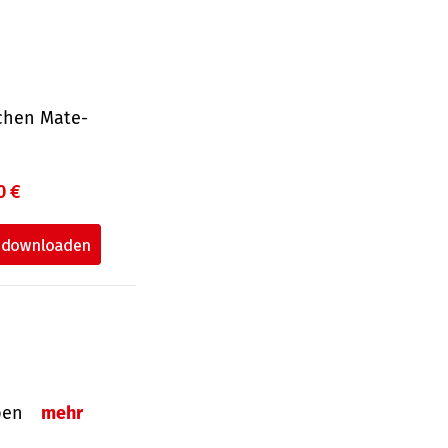
ichen Mate­
0 €
eben
mehr