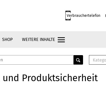
Verbrauchertelefon
SHOP
WEITERE INHALTE
Katego
E-B
Mus
 und Produktsicherheit
E-B
Che
Bro
Bu