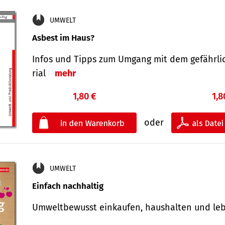
UMWELT
Asbest im Haus?
Infos und Tipps zum Um­gang mit dem ge­fähr­l
rial
mehr
1,80 €
1,8
oder
UMWELT
Einfach nachhaltig
Umweltbewusst einkaufen, haushalten und l