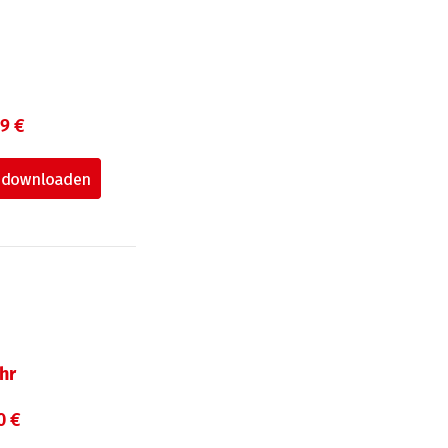
99 €
hr
0 €