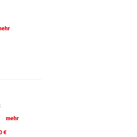
mehr
t
ln
mehr
0 €