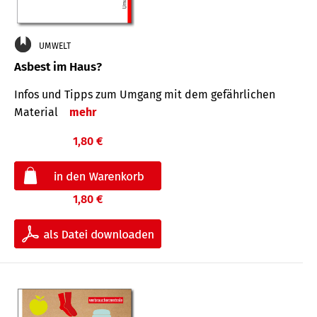
UMWELT
Asbest im Haus?
Infos und Tipps zum Um­gang mit dem ge­fähr­lichen
Mate­rial
mehr
1,80 €
1,80 €